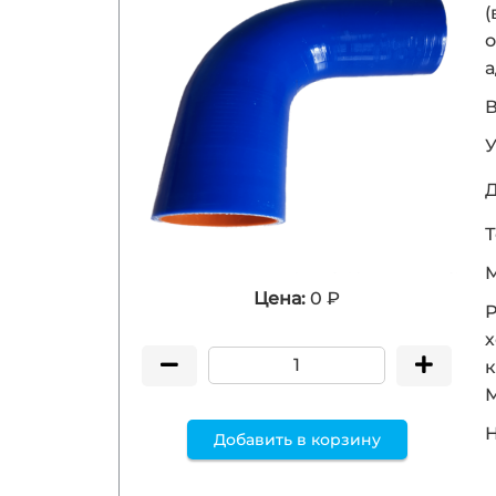
(
о
а
В
У
Д
Т
М
Цена:
0 ₽
Р
х
к
Н
Добавить в корзину