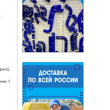
.
риз),
ие: 1