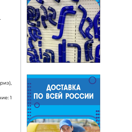
.
риз),
ие: 1