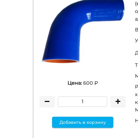
(
о
а
В
У
Д
Т
М
Цена:
600 ₽
Р
х
к
Н
Добавить в корзину