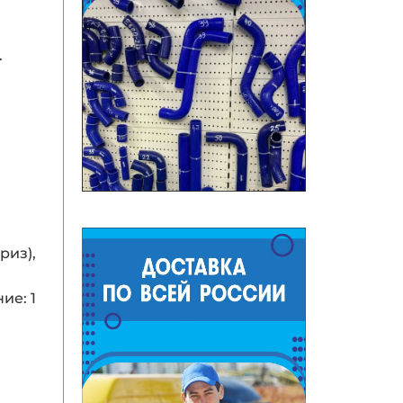
.
риз),
ие: 1