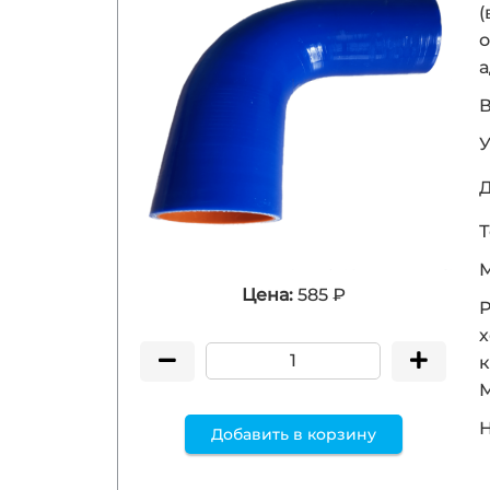
(
о
а
В
У
Д
Т
М
Цена:
585 ₽
Р
х
к
Н
Добавить в корзину